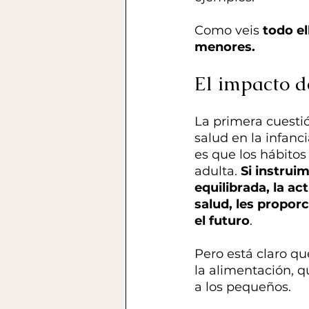
Como veis 
todo el
menores.
El impacto d
La primera cuesti
salud en la infanci
es que los hábitos
adulta. 
Si instrui
equilibrada, la ac
salud, les propo
el futuro
.
Pero está claro q
la alimentación, 
a los pequeños.