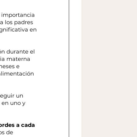
 importancia 
a los padres 
nificativa en 
n durante el 
cia materna 
meses e 
alimentación 
eguir un 
 en uno y 
ordes a cada 
os de 