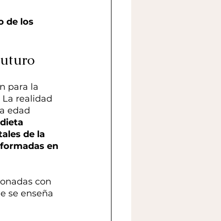
 de los 
futuro
 para la 
 La realidad 
la edad 
dieta 
ales de la 
nformadas en 
ionadas con 
e se enseña 