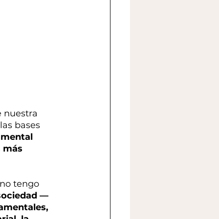
 nuestra 
las bases 
amental 
s más 
 no tengo 
sociedad —
amentales, 
ial, la 