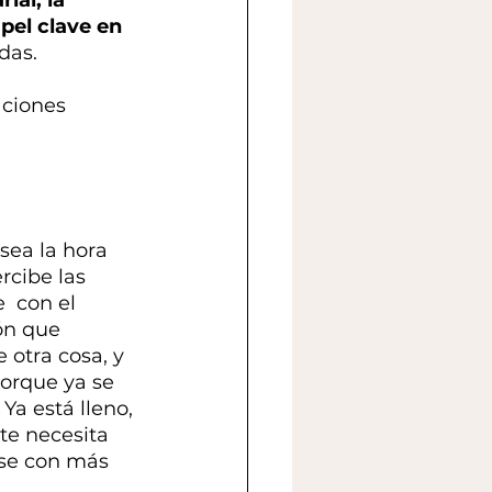
el clave en 
das.
ciones 
sea la hora 
rcibe las 
  con el 
ón que 
 otra cosa, y 
orque ya se 
a está lleno, 
te necesita 
ase con más 