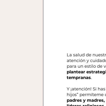
La salud de nuest
atención y cuidado
para un estilo de 
plantear estrateg
tempranas
. 
Y ¡atención! Si ha
hijos” permíteme 
padres y madres, 
líderes religiosos