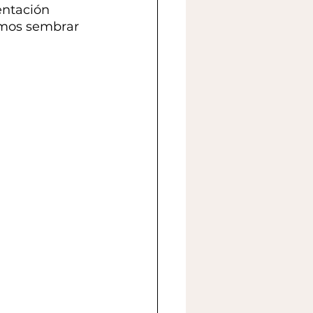
entación 
emos sembrar 