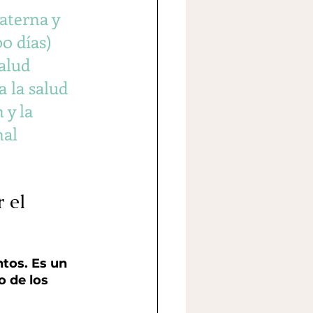
aterna y 
0 días) 
alud 
 la salud 
 y la 
al 
 el 
tos. Es un 
o de los 