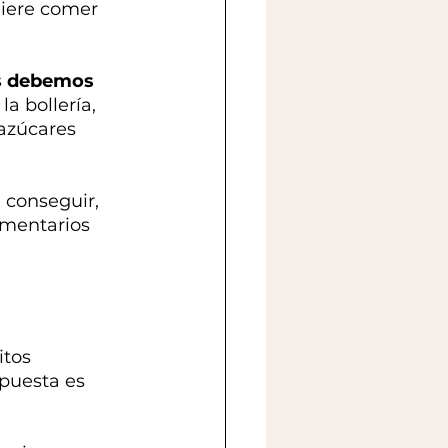
iere comer 
s debemos 
 la bollería, 
 azúcares 
 conseguir, 
imentarios 
tos 
puesta es 