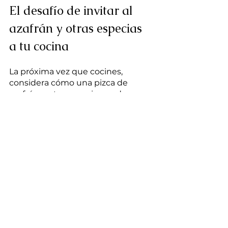
El desafío de invitar al 
azafrán y otras especias 
a tu cocina
La próxima vez que cocines, 
considera cómo una pizca de 
azafrán u otra especia puede 
agregar beneficios para tu salud. 
La aventura culinaria y de 
bienestar continúa, ¡cómo tan 
poco puede aportar tanto!
Y si quieres conocer más sobre el 
azafrán y su cultivo, te invito a 
participar en 
las V jornadas de 
amigos de Azafrán d’Estaña el 
próximo domingo 29 de octubre.