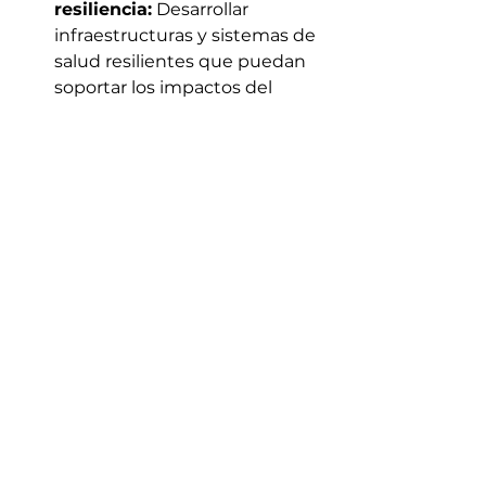
resiliencia:
 Desarrollar 
infraestructuras y sistemas de 
salud resilientes que puedan 
soportar los impactos del 
cambio climático es crucial.
Educación y 
conciencia:
 Promover la 
educación y la conciencia 
sobre el cambio climático y su 
impacto en la salud ambiental 
puede motivar a más personas 
a tomar acciones.
La relación entre la salud 
ambiental y nuestra salud es clara 
y profunda. Al comprender cómo 
nuestro entorno afecta nuestra 
salud, podemos tomar decisiones 