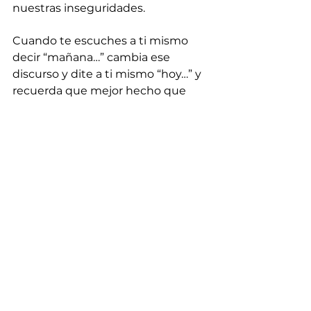
nuestras inseguridades. 
Cuando te escuches a ti mismo 
decir “mañana…” cambia ese 
discurso y dite a ti mismo “hoy…” y 
recuerda que mejor hecho que 
perfecto y que el valiente es quien 
se enfrenta a su miedo. Así que sé 
valiente y realiza esas acciones 
imperfectas que te lleven a abrazar 
tu estado de salud.
Recuerda, el tiempo para cuidar de 
ti mismo es ahora. Deja atrás la 
autojustificación y el autoengaño. 
El hombre ya procrastinaba en la 
época del Imperio Romano, lo ha 
puesto en evidencia Ovidio, no 
sigamos posponiendo nuestro 