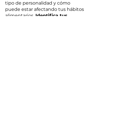
tipo de personalidad y cómo 
puede estar afectando tus hábitos 
alimentarios. 
Identifica tus 
fortalezas y debilidades y piensa 
en cómo puedes utilizarlas a tu 
favor para tomar decisiones más 
saludables
.
- Establece metas realistas: 
Ten en 
cuenta tu tipo de personalidad 
al establecer metas relacionadas 
con tu alimentación
. 
- Encuentra alternativas 
saludables: Si tienes una debilidad 
por los dulces o los alimentos poco 
saludables, 
busca alternativas 
más saludables que satisfagan 
tus antojos. 